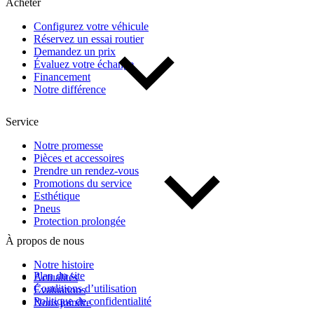
Acheter
Configurez votre véhicule
Réservez un essai routier
Demandez un prix
Évaluez votre échange
Financement
Notre différence
Service
Notre promesse
Pièces et accessoires
Prendre un rendez-vous
Promotions du service
Esthétique
Pneus
Protection prolongée
À propos de nous
Notre histoire
Plan du site
Actualités
Conditions d’utilisation
Évaluations
Politique de confidentialité
Nous joindre