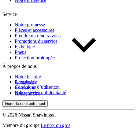
Notre différence
Service
Notre promesse
Pièces et accessoires
Prendre un rendez-vous
Promotions du service
Esthétique
Pneus
Protection prolongée
À propos de nous
Notre histoire
Plan du site
Actualités
Conditions d’utilisation
Évaluations
Politique de confidentialité
Nous joindre
Gérer le consentement
© 2026 Nissan Shawinigan
Membre du groupe
Le prix du gros