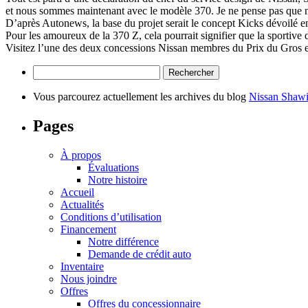
et nous sommes maintenant avec le modèle 370. Je ne pense pas que nou
D’après Autonews, la base du projet serait le concept Kicks dévoilé 
Pour les amoureux de la 370 Z, cela pourrait signifier que la sportive d
Visitez l’une des deux concessions Nissan membres du Prix du Gros e
Rechercher :
Vous parcourez actuellement les archives du blog
Nissan Shaw
Pages
À propos
Évaluations
Notre histoire
Accueil
Actualités
Conditions d’utilisation
Financement
Notre différence
Demande de crédit auto
Inventaire
Nous joindre
Offres
Offres du concessionnaire