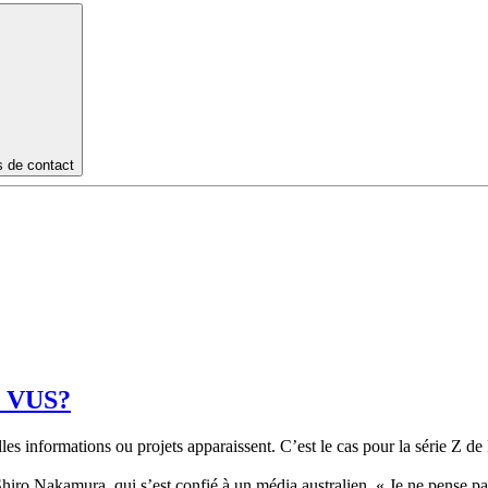
s de contact
un VUS?
les informations ou projets apparaissent. C’est le cas pour la série Z de
 Shiro Nakamura, qui s’est confié à un média australien. « Je ne pense