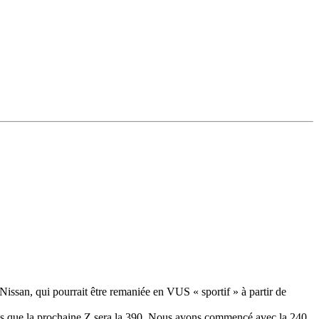
 Nissan, qui pourrait être remaniée en VUS « sportif » à partir de
 pas que la prochaine Z sera la 390. Nous avons commencé avec la 240