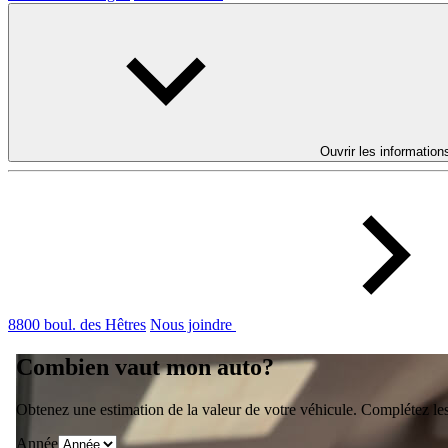
Ouvrir les information
8800 boul. des Hêtres
Nous joindre