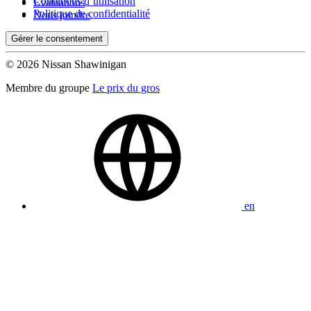
Conditions d’utilisation
Évaluations
Politique de confidentialité
Nous joindre
Gérer le consentement
© 2026 Nissan Shawinigan
Membre du groupe
Le prix du gros
en