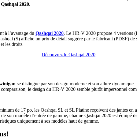
 Qashqai 2020
.
nt à l’avantage du
Qashqai 2020
. Le HR-V 2020 propose 4 versions
Qashqai (S) affiche un prix de détail suggéré par le fabricant (PDSF)
t les droits.
Découvrez le Qashqai 2020
awinigan
se distingue par son design moderne et son allure dynamique. J
n comparaison, le design du HR-V 2020 semble plutôt impersonnel comme
inium de 17 po, les Qashqai SL et SL Platine reçoivent des jantes en 
 de son modèle d’entrée de gamme, chaque Qashqai 2020 est équipé de rai
ristiques uniquement à ses modèles haut de gamme.
us!