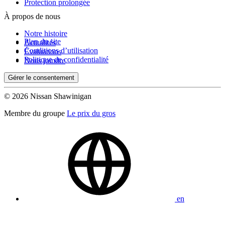
Protection prolongée
À propos de nous
Notre histoire
Plan du site
Actualités
Conditions d’utilisation
Évaluations
Politique de confidentialité
Nous joindre
Gérer le consentement
© 2026 Nissan Shawinigan
Membre du groupe
Le prix du gros
en