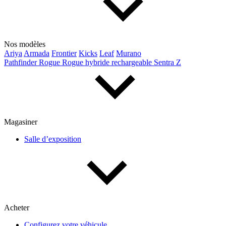
Nos modèles
Ariya
Armada
Frontier
Kicks
Leaf
Murano
Pathfinder
Rogue
Rogue hybride rechargeable
Sentra
Z
Magasiner
Salle d’exposition
Acheter
Configurez votre véhicule