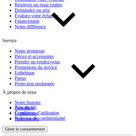
Réservez un essai routier
Demandez un prix
Évaluez votre échange
Financement
Notre différence
Service
Notre promesse
Pièces et accessoires
Prendre un rendez-vous
Promotions du service
Esthétique
Pneus
Protection prolongée
À propos de nous
Notre histoire
Plan du site
Actualités
Conditions d’utilisation
Évaluations
Politique de confidentialité
Nous joindre
Gérer le consentement