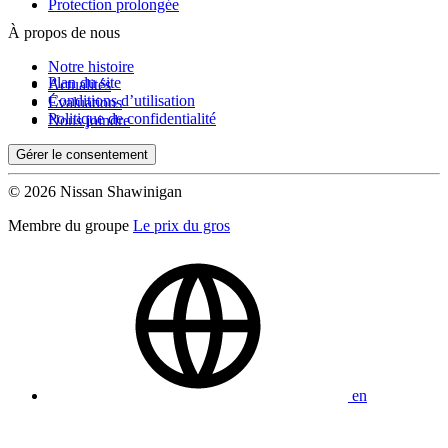
Protection prolongée
À propos de nous
Notre histoire
Plan du site
Actualités
Conditions d’utilisation
Évaluations
Politique de confidentialité
Nous joindre
Gérer le consentement
© 2026 Nissan Shawinigan
Membre du groupe
Le prix du gros
en