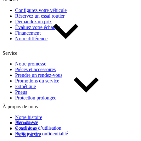
Configurez votre véhicule
Réservez un essai routier
Demandez un prix
Évaluez votre échange
Financement
Notre différence
Service
Notre promesse
Pièces et accessoires
Prendre un rendez-vous
Promotions du service
Esthétique
Pneus
Protection prolongée
À propos de nous
Notre histoire
Plan du site
Actualités
Conditions d’utilisation
Évaluations
Politique de confidentialité
Nous joindre