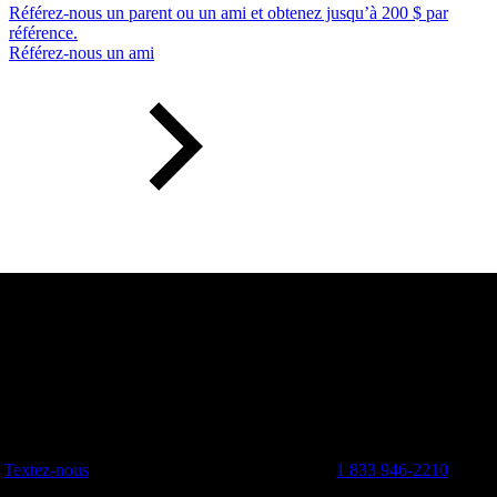
Référez-nous un parent ou un ami et obtenez jusqu’à 200 $ par
référence.
Référez-nous un ami
Textez-nous
1 833 946-2210