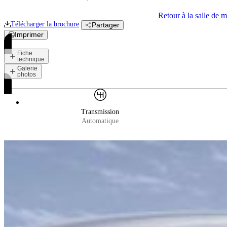
Retour à la salle de 
Télécharger la
brochure
Partager
Imprimer
Fiche
technique
Galerie
photos
Transmission
Automatique