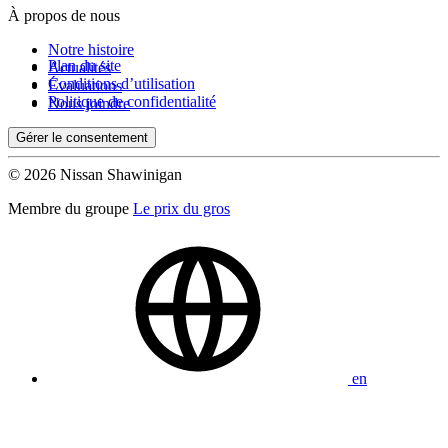
À propos de nous
Notre histoire
Plan du site
Actualités
Conditions d’utilisation
Évaluations
Politique de confidentialité
Nous joindre
Gérer le consentement
© 2026 Nissan Shawinigan
Membre du groupe
Le prix du gros
en