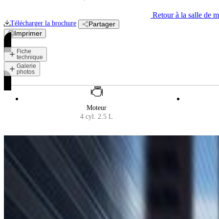
Retour à la salle de 
Télécharger la
brochure
Partager
Imprimer
Fiche
technique
Galerie
photos
Moteur
4 cyl. 2.5 L