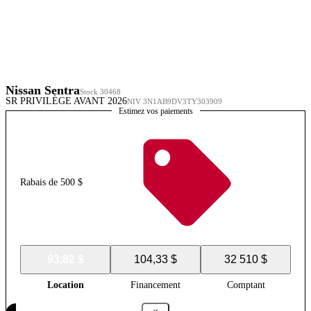
Nissan Sentra
Stock 30468
SR PRIVILÈGE AVANT 2026
NIV 3N1AB9DV3TY303909
Estimez vos paiements
Rabais de 500 $
93,82 $
104,33 $
32 510 $
Location
Financement
Comptant