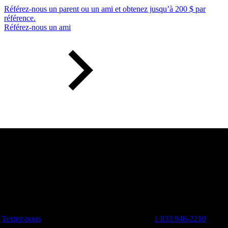
Référez-nous un parent ou un ami et obtenez jusqu’à 200 $ par
référence.
Référez-nous un ami
Textez-nous
1 833 946-2210