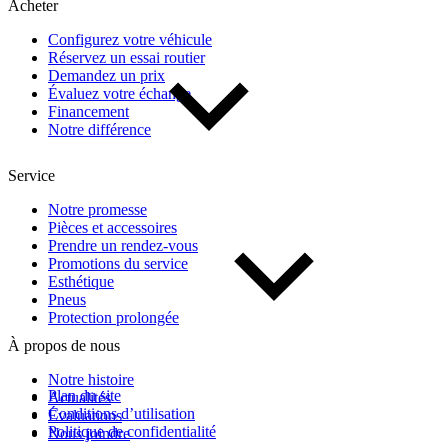
Acheter
Configurez votre véhicule
Réservez un essai routier
Demandez un prix
Évaluez votre échange
Financement
Notre différence
Service
Notre promesse
Pièces et accessoires
Prendre un rendez-vous
Promotions du service
Esthétique
Pneus
Protection prolongée
À propos de nous
Notre histoire
Plan du site
Actualités
Conditions d’utilisation
Évaluations
Politique de confidentialité
Nous joindre