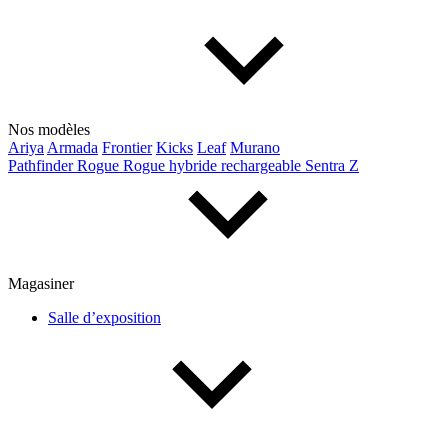
Nos modèles
Ariya
Armada
Frontier
Kicks
Leaf
Murano
Pathfinder
Rogue
Rogue hybride rechargeable
Sentra
Z
Magasiner
Salle d’exposition