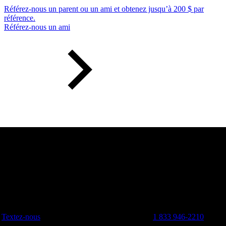
Référez-nous un parent ou un ami et obtenez jusqu’à 200 $ par
référence.
Référez-nous un ami
Textez-nous
1 833 946-2210