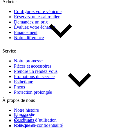
Acheter
Configurez votre véhicule
Réservez un essai routier
Demandez un prix
Évaluez votre échange
Financement
Notre différence
Service
Notre promesse
Pièces et accessoires
Prendre un rendez-vous
Promotions du service
Esthétique
Pneus
Protection prolongée
À propos de nous
Notre histoire
Plan du site
Actualités
Conditions d’utilisation
Évaluations
Politique de confidentialité
Nous joindre