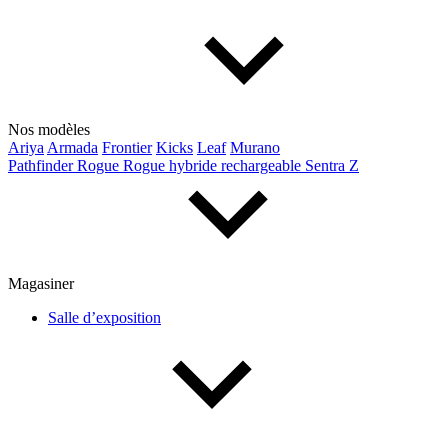
Nos modèles
Ariya
Armada
Frontier
Kicks
Leaf
Murano
Pathfinder
Rogue
Rogue hybride rechargeable
Sentra
Z
Magasiner
Salle d’exposition