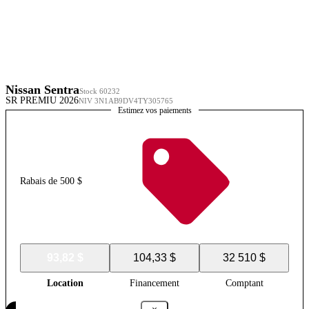
Nissan Sentra
Stock 60232
SR PREMIU 2026
NIV 3N1AB9DV4TY305765
Estimez vos paiements
Rabais de 500 $
93,82 $
104,33 $
32 510 $
Location
Financement
Comptant