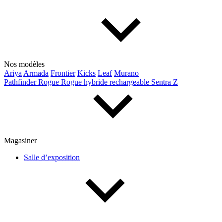
Nos modèles
Ariya
Armada
Frontier
Kicks
Leaf
Murano
Pathfinder
Rogue
Rogue hybride rechargeable
Sentra
Z
Magasiner
Salle d’exposition