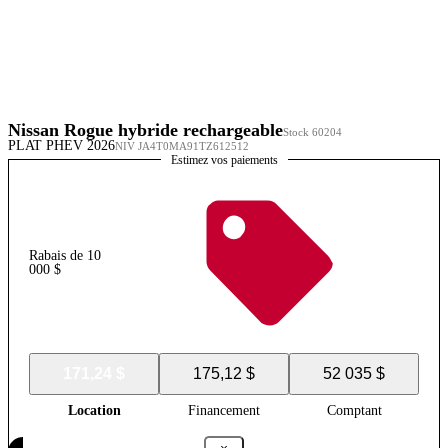
Nissan Rogue hybride rechargeable
Stock 60204
PLAT PHEV 2026
NIV JA4T0MA91TZ612512
Estimez vos paiements
Rabais de 10
000 $
171,24 $
175,12 $
52 035 $
Location
Financement
Comptant