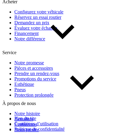
Acheter
Configurez votre véhicule
Réservez un essai routier
Demandez un prix
Évaluez votre échange
Financement
Notre différence
Service
Notre promesse
Pièces et accessoires
Prendre un rendez-vous
Promotions du service
Esthétique
Pneus
Protection prolongée
À propos de nous
Notre histoire
Plan du site
Actualités
Conditions d’utilisation
Évaluations
Politique de confidentialité
Nous joindre