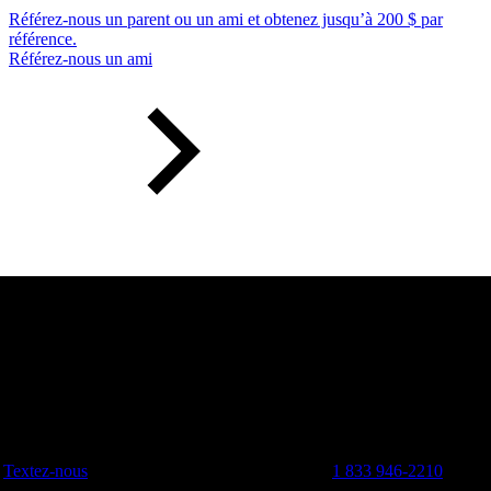
Référez-nous un parent ou un ami et obtenez jusqu’à 200 $ par
référence.
Référez-nous un ami
Textez-nous
1 833 946-2210