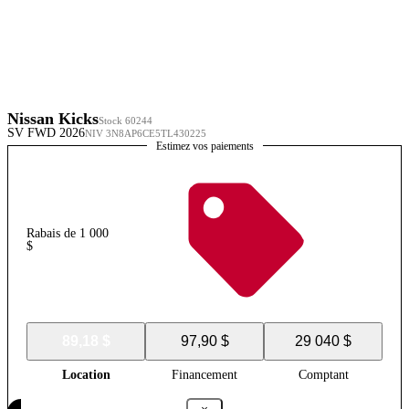
Nissan Kicks
Stock 60244
SV FWD 2026
NIV 3N8AP6CE5TL430225
Estimez vos paiements
Rabais de 1 000
$
89,18 $
97,90 $
29 040 $
Location
Financement
Comptant