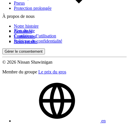
Pneus
Protection prolongée
À propos de nous
Notre histoire
Plan du site
Actualités
Conditions d’utilisation
Évaluations
Politique de confidentialité
Nous joindre
Gérer le consentement
© 2026 Nissan Shawinigan
Membre du groupe
Le prix du gros
en