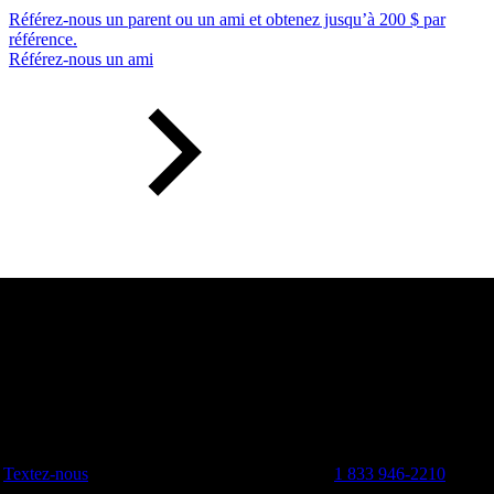
Référez-nous un parent ou un ami et obtenez jusqu’à 200 $ par
référence.
Référez-nous un ami
Textez-nous
1 833 946-2210