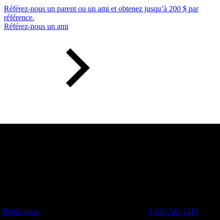
Référez-nous un parent ou un ami et obtenez jusqu’à 200 $ par
référence.
Référez-nous un ami
Textez-nous
1 833 946-2210