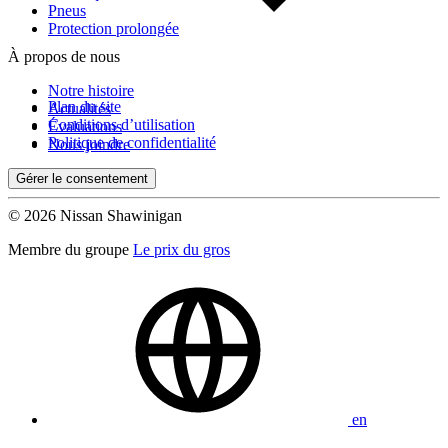
Pneus
Protection prolongée
À propos de nous
Notre histoire
Plan du site
Actualités
Conditions d’utilisation
Évaluations
Politique de confidentialité
Nous joindre
Gérer le consentement
© 2026 Nissan Shawinigan
Membre du groupe
Le prix du gros
en