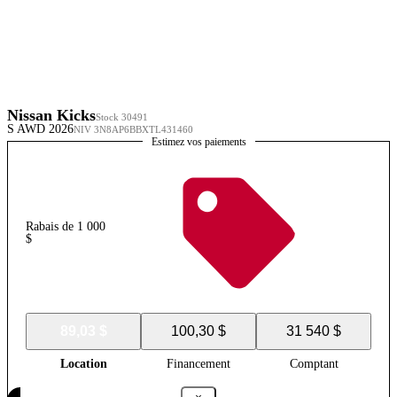
Nissan Kicks
Stock 30491
S AWD 2026
NIV 3N8AP6BBXTL431460
Estimez vos paiements
Rabais de 1 000
$
89,03 $
100,30 $
31 540 $
Location
Financement
Comptant