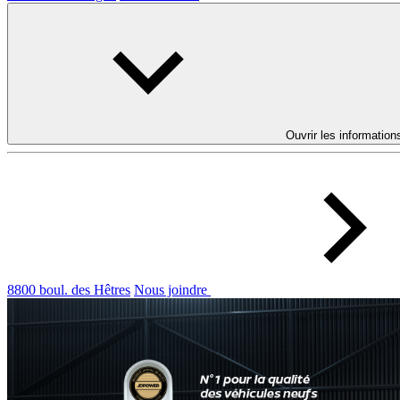
Ouvrir les information
8800 boul. des Hêtres
Nous joindre