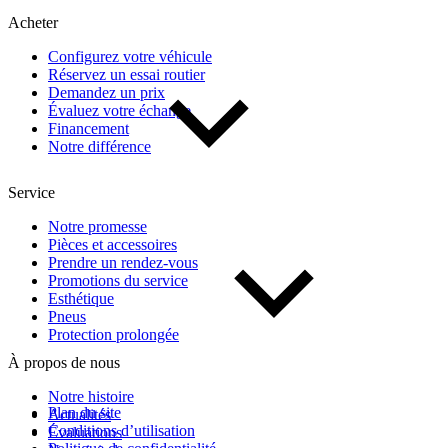
Acheter
Prix
Configurez votre véhicule
Réservez un essai routier
De 5 000 $ à 100 000 $
Demandez un prix
Évaluez votre échange
Financement
Notre différence
Paiement hebdo
Service
De 0 $ à 1 000 $
Notre promesse
Pièces et accessoires
Prendre un rendez-vous
Kilométrage
Promotions du service
Esthétique
Pneus
Protection prolongée
De 0 km à 500 000 km
À propos de nous
Notre histoire
Plan du site
Actualités
Conditions d’utilisation
Évaluations