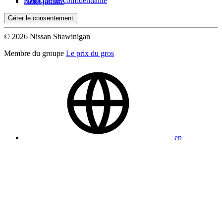
Politique de confidentialité
Nous joindre
Gérer le consentement
(0)
Appliquer
© 2026 Nissan Shawinigan
Membre du groupe
Le prix du gros
Réinitialiser
en