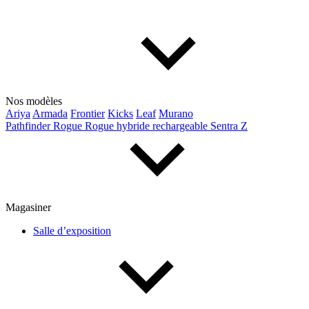
Lincoln
Maserati
Mazda
Mercedes Benz
Mercedes-Benz
Mini
Mitsubishi
Nissan
Ram
Subaru
Tesla
Toyota
Volkswagen
Volvo
Nos modèles
Ariya
Armada
Frontier
Kicks
Leaf
Murano
Pathfinder
Rogue
Rogue hybride rechargeable
Sentra
Z
Type de véhicule
Camions
Compactes & berlines
Fourgons
Hybride / électrique
Multisegments & VUS
Sport & coupés
Magasiner
Salle d’exposition
Année
De 2000 à 2027