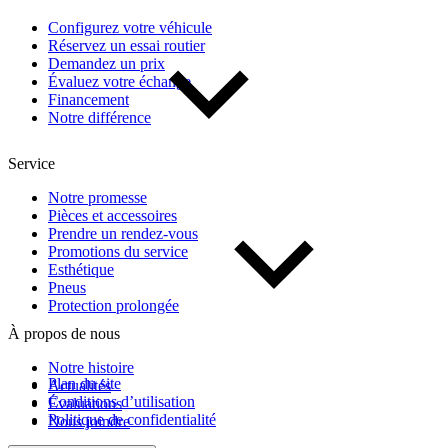
Configurez votre véhicule
Réservez un essai routier
Demandez un prix
Évaluez votre échange
Financement
Notre différence
Service
Notre promesse
Pièces et accessoires
Prendre un rendez-vous
Promotions du service
Esthétique
Pneus
Protection prolongée
À propos de nous
Notre histoire
Plan du site
Actualités
Conditions d’utilisation
Évaluations
Politique de confidentialité
Nous joindre