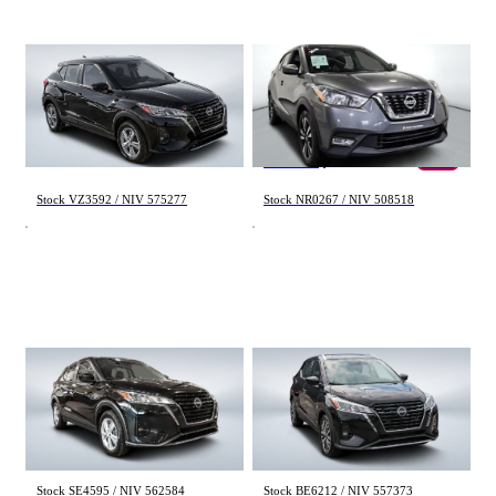
Nissan Kicks
Nissan Kicks
S 2024
SV 2018
22 097 km
92 170 km
20 795 $
13 995 $
13 595 $
- 400 $
Stock VZ3592 / NIV 575277
Stock NR0267 / NIV 508518
Nissan Kicks
Nissan Kicks
S 2024
SV 2024
43 957 km
36 473 km
19 495 $
21 995 $
Stock SE4595 / NIV 562584
Stock BE6212 / NIV 557373