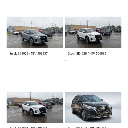
(41)
Appliquer
Nissan Kicks
Nissan Kicks
SV 2024
SV 2024
34 024 km
37 643 km
Réinitialiser
22 895 $
22 795 $
Stock SE4629 / NIV 581937
Stock SE4628 / NIV 586893
Nissan Kicks
Nissan Kicks
SV 2024
SV 2024
41 987 km
37 080 km
22 395 $
21 545 $