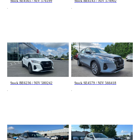
Stock SE4565 / NIV 576199
Stock BE6143 / NIV 574902
Nissan Kicks
Nissan Kicks
SV 2024
SV 2024
12 500 km
37 296 km
23 595 $
22 695 $
Stock BE6236 / NIV 580242
Stock SE4579 / NIV 566418
Nissan Kicks
Nissan Kicks