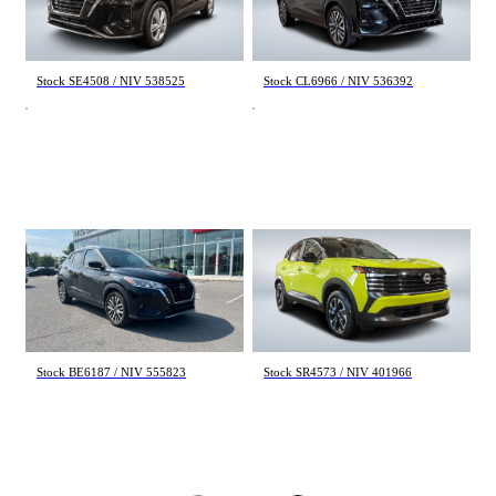
35 033 km
39 113 km
20 195 $
21 572 $
Stock SE4508 / NIV 538525
Stock CL6966 / NIV 536392
Nissan Kicks
Nissan Kicks
SV 2024
SV 2025
28 019 km
13 571 km
22 495 $
27 895 $
Stock BE6187 / NIV 555823
Stock SR4573 / NIV 401966