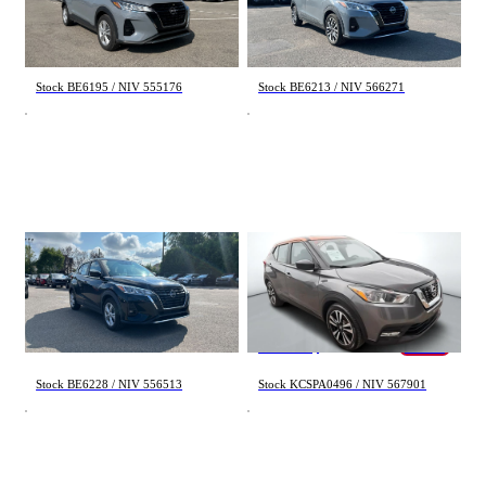
S 2024
SV 2024
31 420 km
20 800 km
20 295 $
22 995 $
Stock BE6195 / NIV 555176
Stock BE6213 / NIV 566271
Nissan Kicks
Nissan Kicks
S 2024
SV 2020
39 847 km
93 723 km
19 995 $
15 695 $
14 695 $
- 1 000 $
Stock BE6228 / NIV 556513
Stock KCSPA0496 / NIV 567901