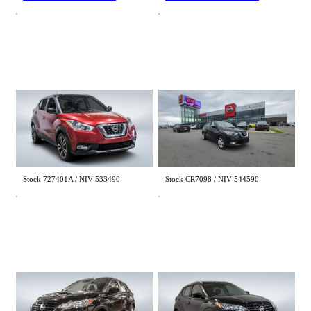
Nissan Kicks
Nissan Kicks
SV 2019
S 2020
64 823 km
35 904 km
14 998 $
16 884 $
Stock 727401A / NIV 533490
Stock CR7098 / NIV 544590
Nissan Kicks
Nissan Kicks
S 2024
SV 2024