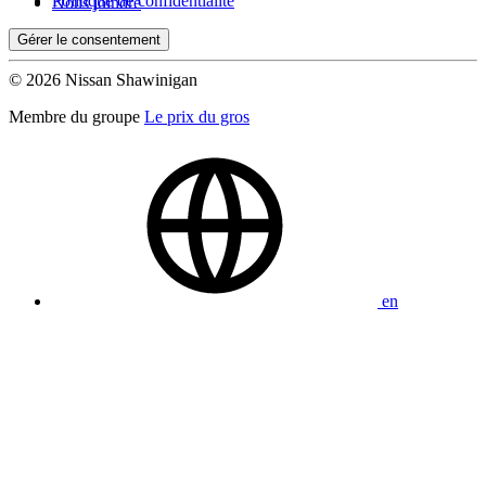
Politique de confidentialité
Nous joindre
Gérer le consentement
(0)
Appliquer
© 2026 Nissan Shawinigan
Membre du groupe
Le prix du gros
Réinitialiser
en