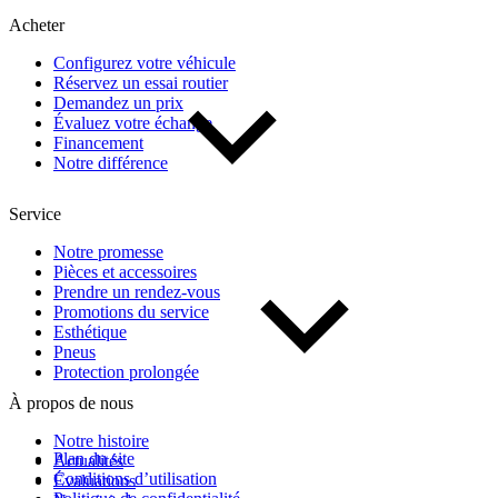
Acheter
Prix
Configurez votre véhicule
Réservez un essai routier
De 5 000 $ à 100 000 $
Demandez un prix
Évaluez votre échange
Financement
Notre différence
Paiement hebdo
Service
De 0 $ à 1 000 $
Notre promesse
Pièces et accessoires
Prendre un rendez-vous
Kilométrage
Promotions du service
Esthétique
Pneus
Protection prolongée
De 0 km à 500 000 km
À propos de nous
Notre histoire
Plan du site
Actualités
Conditions d’utilisation
Évaluations