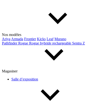
Lincoln
Maserati
Mazda
Mercedes Benz
Mercedes-Benz
Mini
Mitsubishi
Nissan
Ram
Subaru
Tesla
Toyota
Volkswagen
Volvo
Nos modèles
Ariya
Armada
Frontier
Kicks
Leaf
Murano
Pathfinder
Rogue
Rogue hybride rechargeable
Sentra
Z
Type de véhicule
Camions
Compactes & berlines
Fourgons
Hybride / électrique
Multisegments & VUS
Sport & coupés
Magasiner
Salle d’exposition
Année
De 2000 à 2027